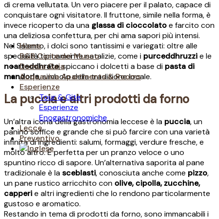
di crema vellutata. Un vero piacere per il palato, capace di
conquistare ogni visitatore. Il fruttone, simile nella forma, è
invece ricoperto da una
glassa di cioccolato
e farcito con
una deliziosa confettura, per chi ama sapori più intensi.
Nel Salento, i dolci sono tantissimi e variegati: oltre alle
Home
specialità tipicamente natalizie, come i
purceddhruzzi
e le
B&B Corte dei Musco
ncarteddhrate
, spiccano i dolcetti a base di
pasta di
Domus Gaia
mandorla
, simbolo della tradizione locale.
Acquaviva Apartments & Rooms
Esperienze
La puccia e altri prodotti da forno
Tour & Gite
Esperienze
Enogastronomiche
Un’altra icona della gastronomia leccese è la
puccia
, un
Lecce
panino soffice e grande che si può farcire con una varietà
Preventivo
infinita di ingredienti: salumi, formaggi, verdure fresche, e
molto altro. È perfetta per un pranzo veloce o uno
spuntino ricco di sapore. Un’alternativa saporita al pane
tradizionale è la
sceblasti
, conosciuta anche come
pizzo
,
un pane rustico arricchito con
olive, cipolla, zucchine,
capperi
e altri ingredienti che lo rendono particolarmente
gustoso e aromatico.
Restando in tema di prodotti da forno, sono immancabili i