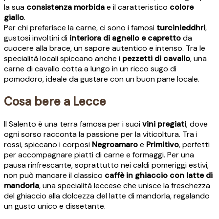
la sua
consistenza morbida
e il caratteristico
colore
giallo
.
Per chi preferisce la carne, ci sono i famosi
turcinieddhri
,
gustosi involtini di
interiora di agnello e capretto
da
cuocere alla brace, un sapore autentico e intenso. Tra le
specialità locali spiccano anche i
pezzetti di cavallo
, una
carne di cavallo cotta a lungo in un ricco sugo di
pomodoro, ideale da gustare con un buon pane locale.
Cosa bere a Lecce
Il Salento è una terra famosa per i suoi
vini pregiati
, dove
ogni sorso racconta la passione per la viticoltura. Tra i
rossi, spiccano i corposi
Negroamaro
e
Primitivo
, perfetti
per accompagnare piatti di carne e formaggi. Per una
pausa rinfrescante, soprattutto nei caldi pomeriggi estivi,
non può mancare il classico
caffè in ghiaccio con latte di
mandorla
, una specialità leccese che unisce la freschezza
del ghiaccio alla dolcezza del latte di mandorla, regalando
un gusto unico e dissetante.