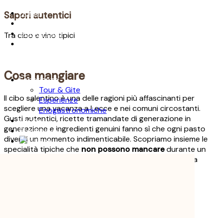
Home
Sapori autentici
B&B Corte dei Musco
Domus Gaia
Tra cibo e vino tipici
Acquaviva Apartments & Rooms
Cosa mangiare
Esperienze
Tour & Gite
Il cibo salentino è una delle ragioni più affascinanti per
Esperienze
scegliere una vacanza a Lecce e nei comuni circostanti.
Enogastronomiche
Gusti autentici, ricette tramandate di generazione in
Lecce
generazione e ingredienti genuini fanno sì che ogni pasto
Preventivo
diventi un momento indimenticabile. Scopriamo insieme le
specialità tipiche che
non possono mancare
durante un
soggiorno in Salento, per vivere un’esperienza culinaria
unica.